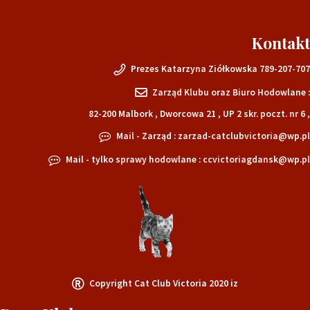
Kontakt
Prezes Katarzyna Ziółkowska 789-207-707
Zarząd Klubu oraz Biuro Hodowlane :
82-200 Malbork , Dworcowa 21 , UP 2 skr. poczt. nr 6 ,
Mail - Zarząd : zarzad-catclubvictoria@wp.pl
Mail - tylko sprawy hodowlane : ccvictoriagdansk@wp.pl
Copyright Cat Club Victoria 2020 iz