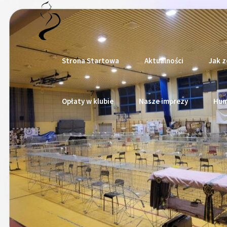
Strona Startowa
Aktualności
Jak z
Opłaty w klubie
Nasze imprezy
Hum