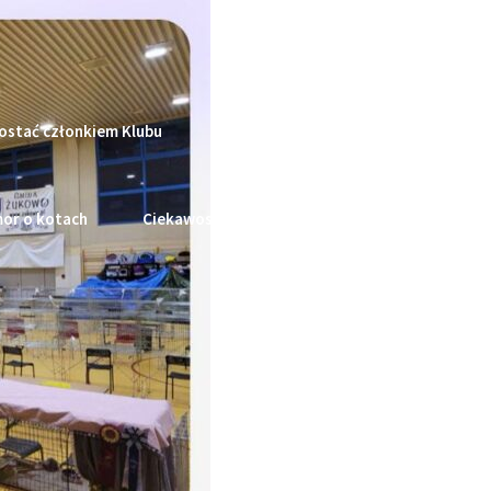
ostać członkiem Klubu
Dla Hodowcy
Podręcznik Opie
or o kotach
Ciekawostki o kotach