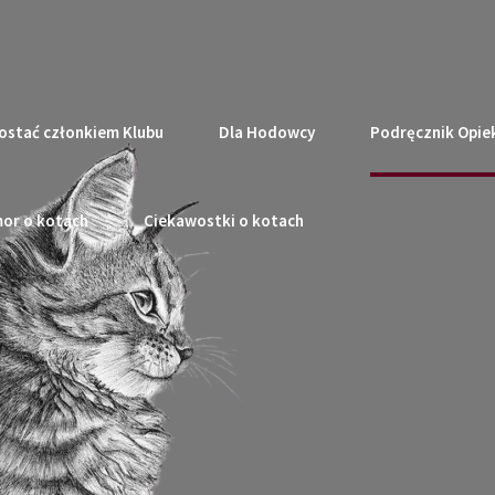
ostać członkiem Klubu
Dla Hodowcy
Podręcznik Opie
or o kotach
Ciekawostki o kotach