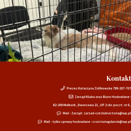
Kontakt
Prezes Katarzyna Ziółkowska 789-207-707
Zarząd Klubu oraz Biuro Hodowlane :
82-200 Malbork , Dworcowa 21 , UP 2 skr. poczt. nr 6 ,
Mail - Zarząd : zarzad-catclubvictoria@wp.pl
Mail - tylko sprawy hodowlane : ccvictoriagdansk@wp.pl