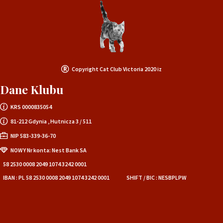
Copyright Cat Club Victoria 2020 iz
Dane Klubu
KRS 0000835054
81-212 Gdynia , Hutnicza 3 / 511
NIP 583-339-36-70
NOWY Nr konta: Nest Bank SA
58 2530 0008 2049 1074 3242 0001
IBAN : PL 58 2530 0008 2049 1074 3242 0001
SHIFT / BIC : NESBPLPW