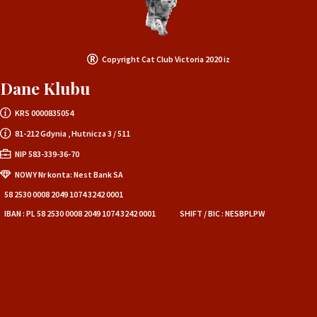
Copyright Cat Club Victoria 2020 iz
Dane Klubu
KRS 0000835054
81-212 Gdynia , Hutnicza 3 / 511
NIP 583-339-36-70
NOWY Nr konta: Nest Bank SA
58 2530 0008 2049 1074 3242 0001
IBAN : PL 58 2530 0008 2049 1074 3242 0001
SHIFT / BIC : NESBPLPW