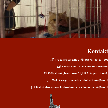
Kontakt
Prezes Katarzyna Ziółkowska 789-207-707
Zarząd Klubu oraz Biuro Hodowlane :
82-200 Malbork , Dworcowa 21 , UP 2 skr. poczt. nr 6 ,
Mail - Zarząd : zarzad-catclubvictoria@wp.pl
Mail - tylko sprawy hodowlane : ccvictoriagdansk@wp.pl