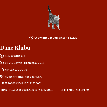
Copyright Cat Club Victoria 2020 iz
Dane Klubu
KRS 0000835054
81-212 Gdynia , Hutnicza 3 / 511
NIP 583-339-36-70
NOWY Nr konta: Nest Bank SA
58 2530 0008 2049 1074 3242 0001
IBAN : PL 58 2530 0008 2049 1074 3242 0001
SHIFT / BIC : NESBPLPW