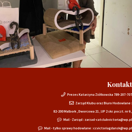
Kontakt
Prezes Katarzyna Ziółkowska 789-207-707
Zarząd Klubu oraz Biuro Hodowlane :
82-200 Malbork , Dworcowa 21 , UP 2 skr. poczt. nr 6 ,
Mail - Zarząd : zarzad-catclubvictoria@wp.pl
Mail - tylko sprawy hodowlane : ccvictoriagdansk@wp.pl