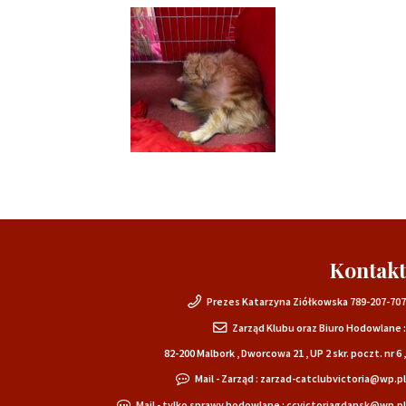
Kontakt
.
Prezes Katarzyna Ziółkowska 789-207-707
Zarząd Klubu oraz Biuro Hodowlane :
82-200 Malbork , Dworcowa 21 , UP 2 skr. poczt. nr 6 ,
Mail - Zarząd : zarzad-catclubvictoria@wp.pl
Mail - tylko sprawy hodowlane : ccvictoriagdansk@wp.pl