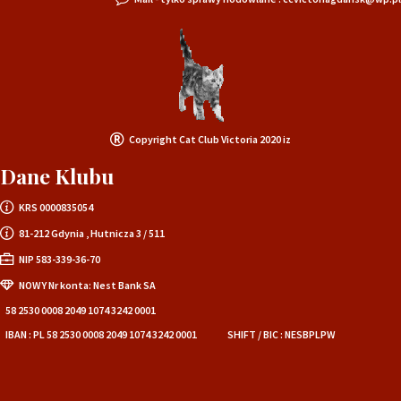
Copyright Cat Club Victoria 2020 iz
Dane Klubu
KRS 0000835054
81-212 Gdynia , Hutnicza 3 / 511
NIP 583-339-36-70
NOWY Nr konta: Nest Bank SA
58 2530 0008 2049 1074 3242 0001
IBAN : PL 58 2530 0008 2049 1074 3242 0001
SHIFT / BIC : NESBPLPW