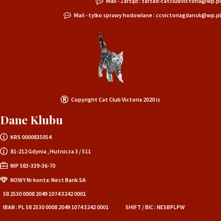
Mail - Zarząd : zarzad-catclubvictoria@wp.pl
Mail - tylko sprawy hodowlane : ccvictoriagdansk@wp.pl
Copyright Cat Club Victoria 2020 iz
Dane Klubu
KRS 0000835054
81-212 Gdynia , Hutnicza 3 / 511
NIP 583-339-36-70
NOWY Nr konta: Nest Bank SA
58 2530 0008 2049 1074 3242 0001
IBAN : PL 58 2530 0008 2049 1074 3242 0001
SHIFT / BIC : NESBPLPW