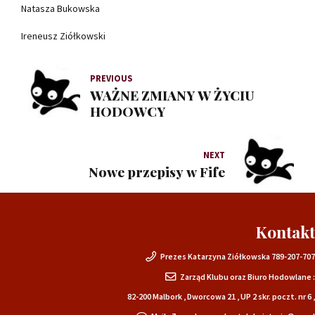
Natasza Bukowska
Ireneusz Ziółkowski
PREVIOUS
WAŻNE ZMIANY W ŻYCIU
HODOWCY
NEXT
Nowe przepisy w Fife
Kontakt
Prezes Katarzyna Ziółkowska 789-207-707
Zarząd Klubu oraz Biuro Hodowlane :
82-200 Malbork , Dworcowa 21 , UP 2 skr. poczt. nr 6 ,