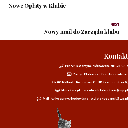
Nowe Opłaty w Klubie
NEXT
Nowy mail do Zarządu klubu
Kontakt
Prezes Katarzyna Ziółkowska 789-207-707
Zarząd Klubu oraz Biuro Hodowlane :
82-200 Malbork , Dworcowa 21 , UP 2 skr. poczt. nr 6 ,
Mail - Zarząd : zarzad-catclubvictoria@wp.pl
Mail - tylko sprawy hodowlane : ccvictoriagdansk@wp.pl