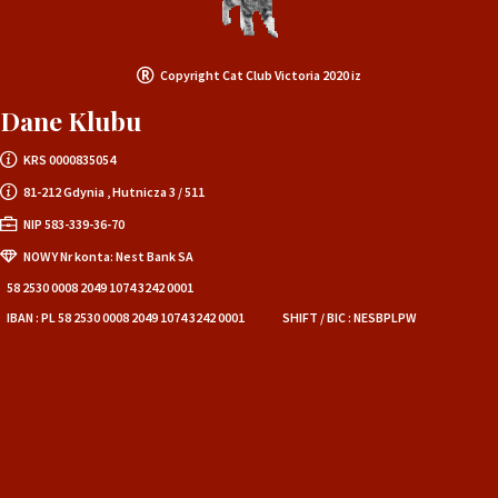
Copyright Cat Club Victoria 2020 iz
Dane Klubu
KRS 0000835054
81-212 Gdynia , Hutnicza 3 / 511
NIP 583-339-36-70
NOWY Nr konta: Nest Bank SA
58 2530 0008 2049 1074 3242 0001
IBAN : PL 58 2530 0008 2049 1074 3242 0001
SHIFT / BIC : NESBPLPW