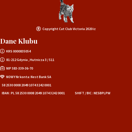
Copyright Cat Club Victoria 2020 iz
Dane Klubu
KRS 0000835054
81-212 Gdynia , Hutnicza 3 / 511
NIP 583-339-36-70
NOWY Nr konta: Nest Bank SA
58 2530 0008 2049 1074 3242 0001
IBAN : PL 58 2530 0008 2049 1074 3242 0001
SHIFT / BIC : NESBPLPW