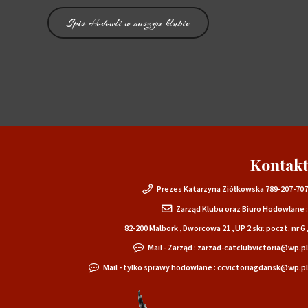
Spis Hodowli w naszym klubie
Kontakt
Prezes Katarzyna Ziółkowska 789-207-707
Zarząd Klubu oraz Biuro Hodowlane :
82-200 Malbork , Dworcowa 21 , UP 2 skr. poczt. nr 6 ,
Mail - Zarząd : zarzad-catclubvictoria@wp.pl
Mail - tylko sprawy hodowlane : ccvictoriagdansk@wp.pl